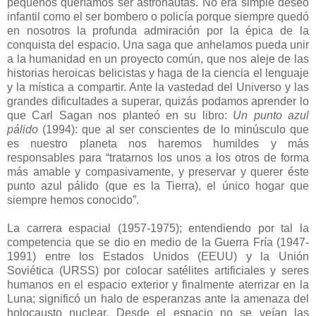
pequeños queríamos ser astronautas. No era simple deseo
infantil como el ser bombero o policía porque siempre quedó
en nosotros la profunda admiración por la épica de la
conquista del espacio. Una saga que anhelamos pueda unir
a la humanidad en un proyecto común, que nos aleje de las
historias heroicas belicistas y haga de la ciencia el lenguaje
y la mística a compartir. Ante la vastedad del Universo y las
grandes dificultades a superar, quizás podamos aprender lo
que Carl Sagan nos planteó en su libro:
Un punto azul
pálido
(1994): que al ser conscientes de lo minúsculo que
es nuestro planeta nos haremos humildes y más
responsables para “tratarnos los unos a los otros de forma
más amable y compasivamente, y preservar y querer éste
punto azul pálido (que es la Tierra), el único hogar que
siempre hemos conocido”.
La carrera espacial (1957-1975); entendiendo por tal la
competencia que se dio en medio de la Guerra Fría (1947-
1991) entre los Estados Unidos (EEUU) y la Unión
Soviética (URSS) por colocar satélites artificiales y seres
humanos en el espacio exterior y finalmente aterrizar en la
Luna; significó un halo de esperanzas ante la amenaza del
holocausto nuclear. Desde el espacio no se veían las