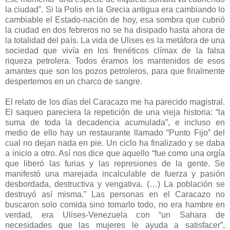
la ciudad”. Si la Polis en la Grecia antigua era cambiando lo
cambiable el Estado-nación de hoy, esa sombra que cubrió
la ciudad en dos febreros no se ha disipado hasta ahora de
la totalidad del país. La vida de Ulises es la metáfora de una
sociedad que vivía en los frenéticos clímax de la falsa
riqueza petrolera. Todos éramos los mantenidos de esos
amantes que son los pozos petroleros, para que finalmente
despertemos en un charco de sangre.
El relato de los días del Caracazo me ha parecido magistral.
El saqueo pareciera la repetición de una vieja historia: “la
suma de toda la decadencia acumulada”, e incluso en
medio de ello hay un restaurante llamado “Punto Fijo” del
cual no dejan nada en pie. Un ciclo ha finalizado y se daba
a inicio a otro. Así nos dice que aquello “fue como una orgía
que liberó las furias y las represiones de la gente. Se
manifestó una marejada incalculable de fuerza y pasión
desbordada, destructiva y vengativa. (…) La población se
destruyó así misma.” Las personas en el Caracazo no
buscaron solo comida sino tomarlo todo, no era hambre en
verdad, era Ulises-Venezuela con “un Sahara de
necesidades que las mujeres le ayuda a satisfacer”,