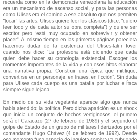
recuerda como en la democracia venezolana la educación
era un mecanismo de ascenso social, y para las personas
como Ulises era el camino a ese absoluto que nos permiten
“tocar” las artes. Ulises quiere leer los clásicos (dice: “quiero
leer todo y de cada autor su obra completa”) y quiere ser
escritor pero “está muy ocupado en sobrevivir y obtener
placer”. Al mismo tiempo en las primeras páginas pareciera
hacernos dudar de la existencia del Ulises-latin lover
cuando nos dice: “La profesora está diciendo que cada
quien debe hacer su cronología existencial. Escoger los
momentos importantes de la vida y con esos hitos elaborar
una narrativa propia. Construir una épica que mitifique,
convertirse en un personaje, en frases, en ficción”. Sin duda
para Ulises cada cuerpo es una batalla por luchar e Ítaca
siempre sigue lejana.
En medio de su vida vegetante aparece algo que nunca
había atendido: la política. Pero dicha aparición es un shock
que inicia un conjunto de hechos vertiginosos, el primero
será el Caracazo (27 de febrero de 1989) y el segundo el
golpe de Estado de un grupo de militares liderizados por el
comandante Hugo Chávez (4 de febrero de 1992). Desde
ese momento “una especie de inquieta sombra va cubriendo