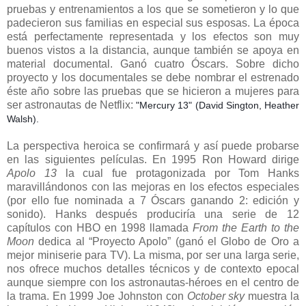
pruebas y entrenamientos a los que se sometieron y lo que
padecieron sus familias en especial sus esposas. La época
está perfectamente representada y los efectos son muy
buenos vistos a la distancia, aunque también se apoya en
material documental. Ganó cuatro Óscars. Sobre dicho
proyecto y los documentales se debe nombrar el estrenado
éste año sobre las pruebas que se hicieron a mujeres para
ser astronautas de Netflix:
"Mercury 13" (David Sington, Heather
Walsh).
La
perspectiva heroica se confirmará y así puede probarse
en las siguientes películas. En 1995 Ron Howard dirige
Apolo 13
la cual fue protagonizada por Tom Hanks
maravillándonos con las mejoras en los efectos especiales
(por ello fue nominada a 7 Óscars ganando 2: edición y
sonido). Hanks después produciría una serie de 12
capítulos con HBO en 1998 llamada
From the Earth to the
Moon
dedica al “Proyecto Apolo” (ganó el Globo de Oro a
mejor miniserie para TV). La misma, por ser una larga serie,
nos ofrece muchos detalles técnicos y de contexto epocal
aunque siempre con los astronautas-héroes en el centro de
la trama. En 1999 Joe Johnston con
October sky
muestra la