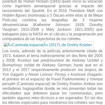
juventud de Homer Hickam (1943) quien inició su vocación
como ingeniero aeroespacial gracias al impacto del
lanzamiento del
Sputnik
. En el 2016 Theodore Melfi con
Hidden figures
(nominada a 3 Óscars entre ellas al de Mejor
Película) combina las biografías de 3 mujeres
afroamericanas (Katherine Johnson: 1918; Dorothy
Vaughan: 1910-2008 y Mary Jackson: 1921-2005) que
trabajaron para la NASA en el cálculo y la programación por
computadora de las trayectorias de los cohetes.
Los rusos, además de la película anteriormente citada de
1972, trataron el tema indirectamente en dos films del 2005
y 2008:
Kosmos kak predchuvstvie
de Aleksey Uchitel y
Bumazhnyy soldat
de Aleksey German; hasta que en el
2013 y el 2017 respectivamente producen los biopics de
Yuri Gagarin y Alexei Leonov:
Pervyy v kosmose
(Gagarin:
el primero en el espacio) de Pavel Parkhomenko y
Vremya
pervykh
(Caminata espacial
)
de
Dmitriy Kiselev. Ambas son
verdaderas hagiografías donde se nos presentan todas las
dificultades que debieron pasar los cosmonautas, pero
también algunos retos técnicos a ser superados. En las dos
los efectos especiales para mostrarnos los cohetes son muy