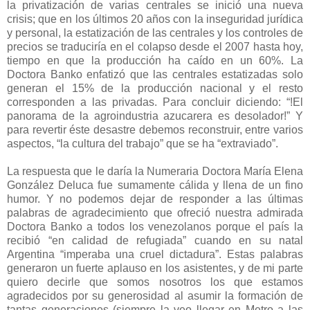
la privatización de varias centrales se inició una nueva
crisis; que en los últimos 20 años con la inseguridad jurídica
y personal, la estatización de las centrales y los controles de
precios se traduciría en el colapso desde el 2007 hasta hoy,
tiempo en que la producción ha caído en un 60%. La
Doctora Banko enfatizó que las centrales estatizadas solo
generan el 15% de la producción nacional y el resto
corresponden a las privadas. Para concluir diciendo: “!El
panorama de la agroindustria azucarera es desolador!” Y
para revertir éste desastre debemos reconstruir, entre varios
aspectos, “la cultura del trabajo” que se ha “extraviado”.
La respuesta que le daría la Numeraria Doctora María Elena
González Deluca fue sumamente cálida y llena de un fino
humor. Y no podemos dejar de responder a las últimas
palabras de agradecimiento que ofreció nuestra admirada
Doctora Banko a todos los venezolanos porque el país la
recibió “en calidad de refugiada” cuando en su natal
Argentina “imperaba una cruel dictadura”. Estas palabras
generaron un fuerte aplauso en los asistentes, y de mi parte
quiero decirle que somos nosotros los que estamos
agradecidos por su generosidad al asumir la formación de
tantas generaciones (siempre la veo llegar en Metro a las