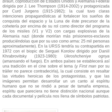
Braun
, coproducción de Estados Unidos y Alemania Federal
dirigida por J. Lee Thompson (1914-2002) y protagonizada
por Curd Jurgens (1915-1982); la cual tuvo claras
intenciones propagandísticas al fortalecer los sueños de
conquista del espacio y la Luna de éste precursor de la
cohetería por encima de su rol como director del programa
de los misiles (V1 y V2) con cargas explosivas de la
Alemania nazi (donde morirían más prisioneros-esclavos
produciéndolas que por su uso como arma: 25 mil personas
aproximadamente). En la URSS tendría su contrapartida en
1972 con el biopic de Serguei Korolov dirigido por Daniil
Khrabrovitsky (1923-1980):
Ukroshcheniye ognya
(amansando el fuego).
En ambos países se establecerá así
una tradición en el cine sobre el tema (y
First man
por su
tráiler no parece contradecirla), la cual consiste en resaltar
las virtudes heroicas de los protagonistas, y que las
imágenes permitan desarrollar un
un canto al espíritu
humano que no se rindió a pesar de tamaña empresa,
espíritu que pareciera no tiene distinción nacional aunque
cada documental y película nos llena de símbolos patriotas.