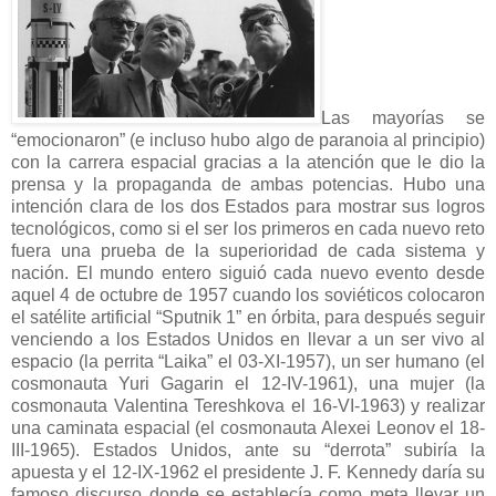
Las mayorías se
“emocionaron” (e incluso hubo algo de paranoia al principio)
con la carrera espacial gracias a la atención que le dio la
prensa y la propaganda de ambas potencias. Hubo una
intención clara de los dos Estados para mostrar sus logros
tecnológicos, como si el ser los primeros en cada nuevo reto
fuera una prueba de la superioridad de cada sistema y
nación. El mundo entero siguió cada nuevo evento desde
aquel 4 de octubre de 1957 cuando los soviéticos colocaron
el satélite artificial “Sputnik 1” en órbita, para después seguir
venciendo a los Estados Unidos en llevar a un ser vivo al
espacio (la perrita “Laika” el 03-XI-1957), un ser humano (el
cosmonauta Yuri Gagarin el 12-IV-1961), una mujer (la
cosmonauta Valentina Tereshkova el 16-VI-1963) y realizar
una caminata espacial (el cosmonauta Alexei Leonov el 18-
III-1965). Estados Unidos, ante su “derrota” subiría la
apuesta y el 12-IX-1962 el presidente J. F. Kennedy daría su
famoso discurso donde se establecía como meta llevar un