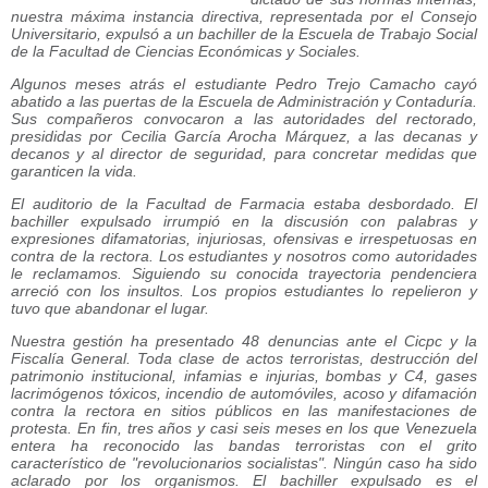
nuestra máxima instancia directiva, representada por el Consejo
Universitario, expulsó a un bachiller de la Escuela de Trabajo Social
de la Facultad de Ciencias Económicas y Sociales.
Algunos meses atrás el estudiante Pedro Trejo Camacho cayó
abatido a las puertas de la Escuela de Administración y Contaduría.
Sus compañeros convocaron a las autoridades del rectorado,
presididas por Cecilia García Arocha Márquez, a las decanas y
decanos y al director de seguridad, para concretar medidas que
garanticen la vida.
El auditorio de la Facultad de Farmacia estaba desbordado. El
bachiller expulsado irrumpió en la discusión con palabras y
expresiones difamatorias, injuriosas, ofensivas e irrespetuosas en
contra de la rectora. Los estudiantes y nosotros como autoridades
le reclamamos. Siguiendo su conocida trayectoria pendenciera
arreció con los insultos. Los propios estudiantes lo repelieron y
tuvo que abandonar el lugar.
Nuestra gestión ha presentado 48 denuncias ante el Cicpc y la
Fiscalía General. Toda clase de actos terroristas, destrucción del
patrimonio institucional, infamias e injurias, bombas y C4, gases
lacrimógenos tóxicos, incendio de automóviles, acoso y difamación
contra la rectora en sitios públicos en las manifestaciones de
protesta. En fin, tres años y casi seis meses en los que Venezuela
entera ha reconocido las bandas terroristas con el grito
característico de "revolucionarios socialistas". Ningún caso ha sido
aclarado por los organismos. El bachiller expulsado es el