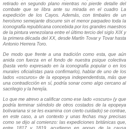
retirado en segundo plano mientras no pierde detalle del
combate que se libra ante su mirada en el cuadro
La
expedición de
los Cayos
. Además, con timbales de un
heroísmo semejante discurre sin el menor parpadeo toda la
iconografía republicana concebida por los grandes maestros
de la pintura venezolana entre el último tercio del siglo XIX y
la primera década del XX, desde Martín Tovar y Tovar hasta
Antonio Herrera Toro.
De modo que frente a una tradición como esta, que aún
anida con fuerza en el fondo de nuestra psique colectiva
(basta verlo expresado en la iconografía popular o en los
murales oficialistas para confirmarlo), hablar de uno de los
lados «oscuros» de la epopeya independentista, más que
una contradicción en sí, podría sonar como algo cercano al
sacrilegio y la herejía.
Lo que me atrevo a calificar como ese lado «oscuro» (y que
podría terminar siéndolo de otros costados de la epopeya
bolivariana si se les examina con cierto cuidado) se contrae,
en este caso, a un contexto y unas fechas muy precisas
como se dijo al comienzo: las expediciones británicas que,
entre 1817 y 1819, acudieron en apoyo de la causa