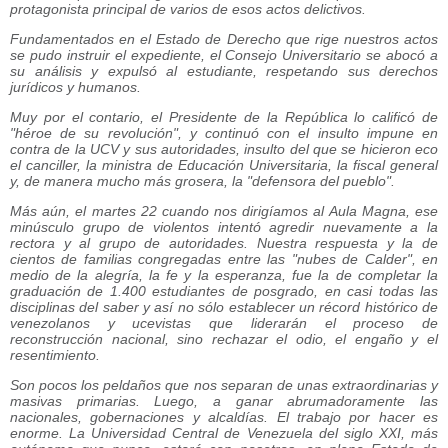
protagonista principal de varios de esos actos delictivos.
Fundamentados en el Estado de Derecho que rige nuestros actos
se pudo instruir el expediente, el Consejo Universitario se abocó a
su análisis y expulsó al estudiante, respetando sus derechos
jurídicos y humanos.
Muy por el contario, el Presidente de la República lo calificó de
"héroe de su revolución", y continuó con el insulto impune en
contra de la UCV y sus autoridades, insulto del que se hicieron eco
el canciller, la ministra de Educación Universitaria, la fiscal general
y, de manera mucho más grosera, la "defensora del pueblo".
Más aún, el martes 22 cuando nos dirigíamos al Aula Magna, ese
minúsculo grupo de violentos intentó agredir nuevamente a la
rectora y al grupo de autoridades. Nuestra respuesta y la de
cientos de familias congregadas entre las "nubes de Calder", en
medio de la alegría, la fe y la esperanza, fue la de completar la
graduación de 1.400 estudiantes de posgrado, en casi todas las
disciplinas del saber y así no sólo establecer un récord histórico de
venezolanos y ucevistas que liderarán el proceso de
reconstrucción nacional, sino rechazar el odio, el engaño y el
resentimiento.
Son pocos los peldaños que nos separan de unas extraordinarias y
masivas primarias. Luego, a ganar abrumadoramente las
nacionales, gobernaciones y alcaldías. El trabajo por hacer es
enorme. La Universidad Central de Venezuela del siglo XXI, más