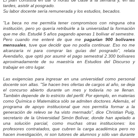
tardes, asistir al posgrado.
Su labor docente sería remunerada y los estudios, becados.
"La beca no me permitía tener compromisos con ninguna otra
institución, pero yo quería retribuirle a la universidad la formación
que me dio. Estudié 5 años pagando apenas 1 bolívar el semestre.
Pero cuando me enteré de que me
pagarían 900 bolívares
mensuales
, tuve que decidir que no podía continuar. Eso no me
alcanzaría ni para comprar las guías del posgrado", relata
Avendaño, que optó por asumir el pago semestral ­2.300 bolívares
aproximadamente­ de su maestría en Estudios del Discurso y
trabajar en otro lugar.
Las exigencias para ingresar en una universidad como personal
docente son altas. "Se hacen tres ofertas de cargos al año, se deja
el concurso abierto durante un mes y todavía no se llenan.
También depende de lo estricto del perfil. Por ejemplo, en materias
como Química o Matemática sólo se admiten doctores. Además, el
programa de apoyo institucional que nos permitía formar a la
generación de relevo se ha visto mermado", dice Christian Puig,
secretario de la Universidad Simón Bolívar, donde han apelado a
una solución parcial, como muchas otras instituciones: los
profesores contratados, que cubren la carga académica pero no
hacen investigación, ni son tutores de alumnos y sólo van durante