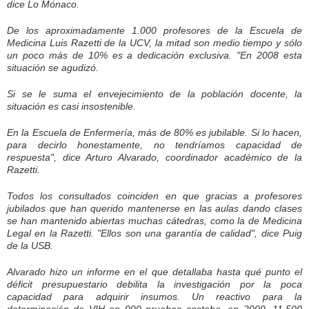
dice Lo Mónaco.
De los aproximadamente 1.000 profesores de la Escuela de
Medicina Luis Razetti de la UCV, la mitad son medio tiempo y sólo
un poco más de 10% es a dedicación exclusiva. "En 2008 esta
situación se agudizó.
Si se le suma el envejecimiento de la población docente, la
situación es casi insostenible.
En la Escuela de Enfermería, más de 80% es jubilable. Si lo hacen,
para decirlo honestamente, no tendríamos capacidad de
respuesta", dice Arturo Alvarado, coordinador académico de la
Razetti.
Todos los consultados coinciden en que gracias a profesores
jubilados que han querido mantenerse en las aulas dando clases
se han mantenido abiertas muchas cátedras, como la de Medicina
Legal en la Razetti. "Ellos son una garantía de calidad", dice Puig
de la USB.
Alvarado hizo un informe en el que detallaba hasta qué punto el
déficit presupuestario debilita la investigación por la poca
capacidad para adquirir insumos. Un reactivo para la
determinación de VIH en 900 pruebas costaba, en 2009, 11.500