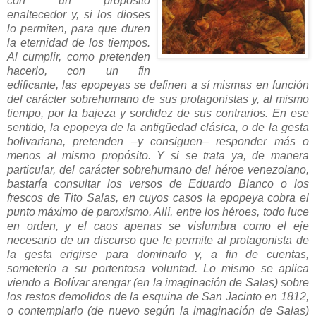
con un propósito
enaltecedor y, si los dioses
lo permiten, para que duren
la eternidad de los tiempos.
Al cumplir, como pretenden
hacerlo, con un fin
edificante, las epopeyas se definen a sí mismas en función
del carácter sobrehumano de sus protagonistas y, al mismo
tiempo, por la bajeza y sordidez de sus contrarios. En ese
sentido, la epopeya de la antigüedad clásica, o de la gesta
bolivariana, pretenden –y consiguen– responder más o
menos al mismo propósito. Y si se trata ya, de manera
particular, del carácter sobrehumano del héroe venezolano,
bastaría consultar los versos de Eduardo Blanco o los
frescos de Tito Salas, en cuyos casos la epopeya cobra el
punto máximo de paroxismo. Allí, entre los héroes, todo luce
en orden, y el caos apenas se vislumbra como el eje
necesario de un discurso que le permite al protagonista de
la gesta erigirse para dominarlo y, a fin de cuentas,
someterlo a su portentosa voluntad. Lo mismo se aplica
viendo a Bolívar arengar (en la imaginación de Salas) sobre
los restos demolidos de la esquina de San Jacinto en 1812,
o contemplarlo (de nuevo según la imaginación de Salas)