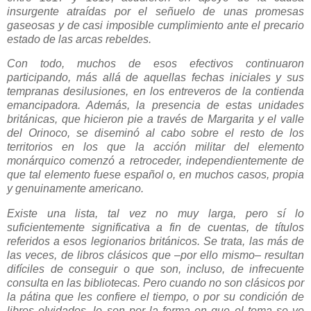
insurgente atraídas por el señuelo de unas promesas
gaseosas y de casi imposible cumplimiento ante el precario
estado de las arcas rebeldes.
Con todo, muchos de esos efectivos continuaron
participando, más allá de aquellas fechas iniciales y sus
tempranas desilusiones, en los entreveros de la contienda
emancipadora. Además, la presencia de estas unidades
británicas, que hicieron pie a través de Margarita y el valle
del Orinoco, se diseminó al cabo sobre el resto de los
territorios en los que la acción militar del elemento
monárquico comenzó a retroceder, independientemente de
que tal elemento fuese español o, en muchos casos, propia
y genuinamente americano.
Existe una lista, tal vez no muy larga, pero sí lo
suficientemente significativa a fin de cuentas, de títulos
referidos a esos legionarios británicos. Se trata, las más de
las veces, de libros clásicos que –por ello mismo– resultan
difíciles de conseguir o que son, incluso, de infrecuente
consulta en las bibliotecas. Pero cuando no son clásicos por
la pátina que les confiere el tiempo, o por su condición de
libros olvidados, lo son por la forma en que el tema se ve