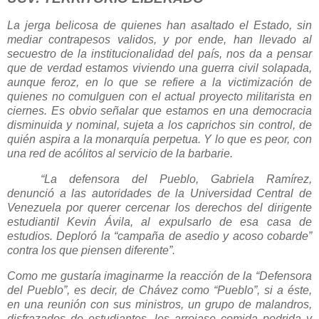
La jerga belicosa de quienes han asaltado el Estado, sin
mediar contrapesos validos, y por ende, han llevado al
secuestro de la institucionalidad del país, nos da a pensar
que de verdad estamos viviendo una guerra civil solapada,
aunque feroz, en lo que se refiere a la victimización de
quienes no comulguen con el actual proyecto militarista en
ciernes. Es obvio señalar que estamos en una democracia
disminuida y nominal, sujeta a los caprichos sin control, de
quién aspira a la monarquía perpetua. Y lo que es peor, con
una red de acólitos al servicio de la barbarie.
“La defensora del Pueblo, Gabriela Ramírez,
denunció a las autoridades de la Universidad Central de
Venezuela por querer cercenar los derechos del dirigente
estudiantil Kevin Ávila, al expulsarlo de esa casa de
estudios. Deploró la “campaña de asedio y acoso cobarde”
contra los que piensen diferente”.
Como me gustaría imaginarme la reacción de la “Defensora
del Pueblo”, es decir, de Chávez como “Pueblo”, si a éste,
en una reunión con sus ministros, un grupo de malandros,
disfrazados de estudiantes, les arrojase comida podrida y