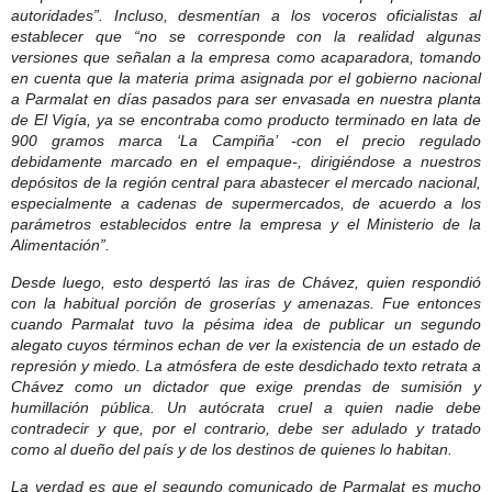
autoridades”. Incluso, desmentían a los voceros oficialistas al
establecer que “no se corresponde con la realidad algunas
versiones que señalan a la empresa como acaparadora, tomando
en cuenta que la materia prima asignada por el gobierno nacional
a Parmalat en días pasados para ser envasada en nuestra planta
de El Vigía, ya se encontraba como producto terminado en lata de
900 gramos marca ‘La Campiña’ -con el precio regulado
debidamente marcado en el empaque-, dirigiéndose a nuestros
depósitos de la región central para abastecer el mercado nacional,
especialmente a cadenas de supermercados, de acuerdo a los
parámetros establecidos entre la empresa y el Ministerio de la
Alimentación”.
Desde luego, esto despertó las iras de Chávez, quien respondió
con la habitual porción de groserías y amenazas. Fue entonces
cuando Parmalat tuvo la pésima idea de publicar un segundo
alegato cuyos términos echan de ver la existencia de un estado de
represión y miedo. La atmósfera de este desdichado texto retrata a
Chávez como un dictador que exige prendas de sumisión y
humillación pública. Un autócrata cruel a quien nadie debe
contradecir y que, por el contrario, debe ser adulado y tratado
como al dueño del país y de los destinos de quienes lo habitan.
La verdad es que el segundo comunicado de Parmalat es mucho