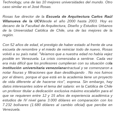
Technology, una de las 10 mejores universidades del mundo. Otro
caso similar es el José Rosas.
Rosas fue director de la
Escuela de Arquitectura Carlos Raúl
Villanueva de la UCV
desde el año 2000 hasta 2003. Hoy es
decano de la Facultad de Arquitectura, Diseño y Estudios Urbanos
de la Universidad Católica de Chile, una de las mejores de la
región.
Con 52 años de edad, el prestigio de haber estado al frente de una
escuela de renombre y el miedo de reiniciar todo de nuevo, Rosas
volvió a su país natal. "Veíamos que a nuestra edad no había vejez
posible en Venezuela. La crisis comenzaba a sentirse. Cada vez
era más difícil que los profesores cumplieran con su situación co
la
institución universitaria venezolana
ntractual y se comenzaron a
notar fisuras y filtraciones que iban desdibujando
. No nos fuimos
por el dinero, porque el que está en la academia tiene un proyecto
de vida diferente al de hacerse rico", expresa. Sin embargo, hay
datos interesantes sobre el tema del salario: en la Católica de Chile
un profesor titular a dedicación exclusiva ­máximo escalafón para el
que se requieren entre 12 y 15 años de experiencia académica y
estudios de IV nivel­ gana 3.000 dólares en comparación con los
7.232 bolívares (1.680 dólares al cambio oficial) que percibe en
Venezuela.