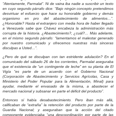
“Atentamente, Parmalat”. Ni de vaina iba nadie a suscribir un texto
en cuyo segundo párrafo dice: “Bajo ningún concepto pretendimos
desvirtuar el esfuerzo que hace su honorable gobierno y demás
organismo en pro del abastecimiento de alimentos…”.
¿Honorable? Hasta el extranjero con media hora de haber llegado
a Venezuela sabe que Chávez encabeza la administración más
corrupta de la historia. ¿Abastecimiento?, ¿cuál?… Más adelante,
en el mismo segundo párrafo: “lamentamos el malestar generado
por nuestro comunicado y ofrecemos nuestras más sinceras
disculpas a Usted…”.
¿Pero de qué se disculpan con tan estridente adulación? En el
comunicado del sábado 26 de los corrientes, Parmalat aseguraba
que el existencia de “un contingente de leche” en su planta de El
Vigía “es parte de un acuerdo con el Gobierno Nacional
(Corporación de Abastecimiento y Servicios Agrícolas, Casa y
Ministerio del Poder Popular para la Alimentación, Minal) para
ayudar, mediante el envasado de la misma, a abastecer el
mercado nacional y subsanar en parte el déficit del producto”.
Entonces sí había desabastecimiento. Pero iban más allá,
calificaban de “extraña” la retención del producto por parte de la
Guardia Nacional; y aseguraban que la acción del citado
componente evidenciaba “una descoordinación por parte de las