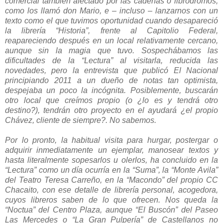
comercial también afectado por las cadenas o libródromos,
como los llamó don Mario, e – incluso – lanzarnos con un
texto como el que tuvimos oportunidad cuando desapareció
la librería “Historia”, frente al Capitolio Federal,
reapareciendo después en un local relativamente cercano,
aunque sin la magia que tuvo. Sospechábamos las
dificultades de la “Lectura” al visitarla, reducida las
novedades, pero la entrevista que publicó El Nacional
principiando 2011 a un dueño de notas tan optimista,
despejaba un poco la incógnita. Posiblemente, buscarán
otro local que creímos propio (o ¿lo es y tendrá otro
destino?), tendrán otro proyecto en el ayudará ¿el propio
Chávez, cliente de siempre?. No sabemos.
Por lo pronto, la habitual visita para hurgar, postergar o
adquirir inmediatamente un ejemplar, manosear textos y
hasta literalmente sopesarlos u olerlos, ha concluido en la
“Lectura” como un día ocurría en la “Suma”, la “Monte Avila”
del Teatro Teresa Carreño, en la “Macondo” del propio CC
Chacaito, con ese detalle de librería personal, acogedora,
cuyos libreros saben de lo que ofrecen. Nos queda la
“Noctua” del Centro Plaza, aunque “El Buscón” del Paseo
Las Mercedes o “La Gran Pulpería” de Castellanos no