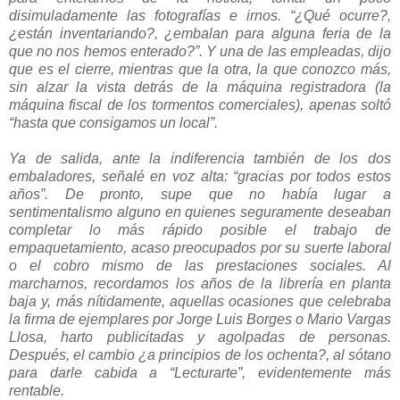
disimuladamente las fotografías e irnos. “¿Qué ocurre?,
¿están inventariando?, ¿embalan para alguna feria de la
que no nos hemos enterado?”. Y una de las empleadas, dijo
que es el cierre, mientras que la otra, la que conozco más,
sin alzar la vista detrás de la máquina registradora (la
máquina fiscal de los tormentos comerciales), apenas soltó
“hasta que consigamos un local”.
Ya de salida, ante la indiferencia también de los dos
embaladores, señalé en voz alta: “gracias por todos estos
años”. De pronto, supe que no había lugar a
sentimentalismo alguno en quienes seguramente deseaban
completar lo más rápido posible el trabajo de
empaquetamiento, acaso preocupados por su suerte laboral
o el cobro mismo de las prestaciones sociales. Al
marcharnos, recordamos los años de la librería en planta
baja y, más nítidamente, aquellas ocasiones que celebraba
la firma de ejemplares por Jorge Luis Borges o Mario Vargas
Llosa, harto publicitadas y agolpadas de personas.
Después, el cambio ¿a principios de los ochenta?, al sótano
para darle cabida a “Lecturarte”, evidentemente más
rentable.