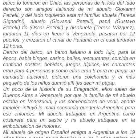
barco lo tomaron en Chile, las personas de la foto del lado
derecho son amigos italianos de mi abuelo Giovanni
Petrelli, y del lado izquierdo esta mi familia: abuela (Teresa
Signorini), abuelo (Giovanni Petrelli), papá (Gustavo
Petrelli) tío (Oscar Petrelli) y bisabuela (Teresa Vázquez),
tardaron 11 días en llegar a Venezuela, pasaron por 12
puertos, y cruzaron el canal de Panamá en el cual tardaron
12 horas.
Dentro del barco, un barco Italiano a todo lujo, para la
época, había bingos, casino, bailes, restaurantes, comida en
cantidad postres, bebidas, juegos hípicos, los camarotes
eran para 4 personas y como ellos eran 5 para no pagar un
camarote adicional, pidieron una colchoneta y el más
pequeño de los niños durmió allí (es decir mi papa).
Un poco de la historia de su Emigración, ellos salen de
Buenos Aires a Venezuela por que la familia de mi abuelo
estaba en Venezuela, y los convencieron de venir, aparte
también influyó la mala economía que tenia Argenitna para
ese entonces. Mi abuela trabajaba en Argentina como
costurera para un sastre y mi abuelo trabajaba en la
embobinacion de motores.
Mi abuela de origen Español emigra a Argentina a los 19